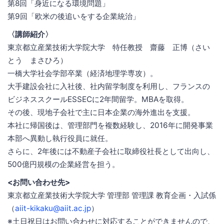
第8回「身近になる環境問題」
第9回「欧米の後追いをする企業統治」
〈講師紹介〉
東京都立産業技術大学院大学 特任教授 齋藤 正博（さい
とう まさひろ）
一橋大学社会学部卒業（経済地理学専攻）。
大手建設会社に入社後、社内留学制度を利用し、フランスの
ビジネススクールESSECに2年間留学。MBAを取得。
その後、現地子会社で主に日本企業の海外進出を支援。
本社に帰国後は、管理部門を複数経験し、2016年に開発事業
本部へ異動し執行役員に就任。
さらに、2年後には不動産子会社に取締役社長として出向し、
500億円規模の企業経営を担う。
<お問い合わせ先>
東京都立産業技術大学院大学 管理部 管理課 教育企画・入試係
（
aiit-kikaku@aiit.ac.jp
）
※土日祝日はお問い合わせに対応することができませんので、