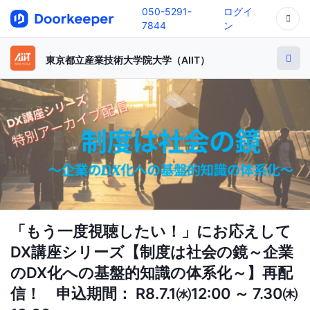
050-5291-
ログイ
7844
ン
東京都立産業技術大学院大学（AIIT）
「もう一度視聴したい！」にお応えして
DX講座シリーズ【制度は社会の鏡～企業
のDX化への基盤的知識の体系化～】再配
信！ 申込期間： R8.7.1㈬12:00 ～ 7.30㈭