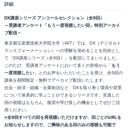
詳細
DX講座シリーズ アンコールセレクション（全9回）
～受講者アンケート「もう一度視聴したい回」特別アーカイ
ブ配信～
東京都立産業技術大学院大学（AIIT）では、DX（デジタルト
ランスフォーメーション）への理解を深めることを目的とし
て「DX講座シリーズ（全9回）」を配信してまいりました。
このたび、受講者アンケートにおいて多くの皆様から「
もう
一度視聴したい
」とのお声をいただいたことを受け、全9回の
講座を期間限定・無料でアーカイブ配信いたします。
社会・経済・組織・企業統治など、DXを取り巻く環境や背景
について体系的に学ぶことができるシリーズです。見逃した
回の視聴はもちろん、復習や学び直しの機会としてぜひご活
用ください。
※
全9回すべての回を再視聴いただけますが、回ごとのURLを
お知らせしますので、ご興味のある回のみの視聴も可能で