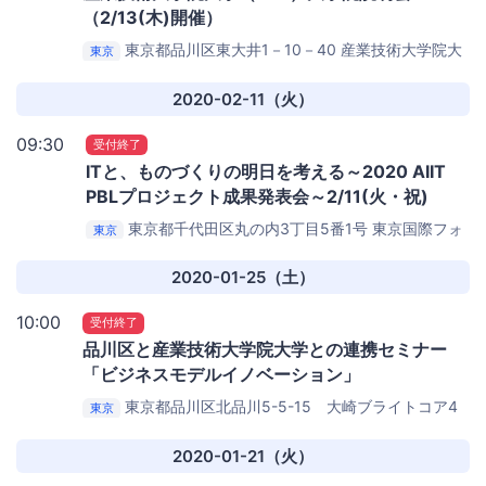
（2/13(木)開催）
東京都品川区東大井1－10－40
産業技術大学院大
東京
学品川シーサイドキャンパス
2020-02-11（火）
09:30
受付終了
ITと、ものづくりの明日を考える～2020 AIIT
PBLプロジェクト成果発表会～2/11(火・祝)
東京都千代田区丸の内3丁目5番1号
東京国際フォ
東京
ーラム ホールB5（Bブロック5階）
2020-01-25（土）
10:00
受付終了
品川区と産業技術大学院大学との連携セミナー
「ビジネスモデルイノベーション」
東京都品川区北品川5-5-15 大崎ブライトコア4
東京
階
SHIP 品川産業支援交流施設多目的ルーム 大崎ブラ
イトコア4階
2020-01-21（火）