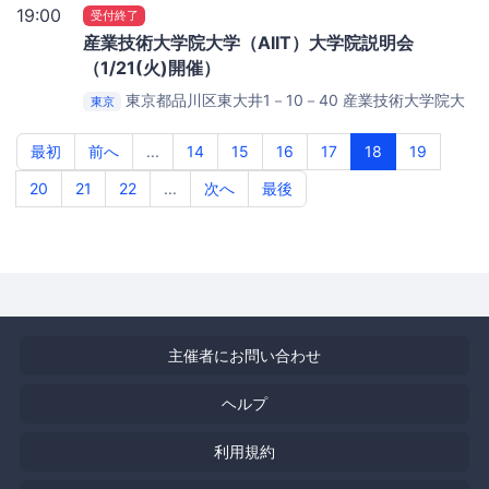
19:00
受付終了
産業技術大学院大学（AIIT）大学院説明会
（1/21(火)開催）
東京都品川区東大井1－10－40
産業技術大学院大
東京
学品川シーサイドキャンパス
最初
前へ
...
14
15
16
17
18
19
20
21
22
...
次へ
最後
主催者にお問い合わせ
ヘルプ
利用規約